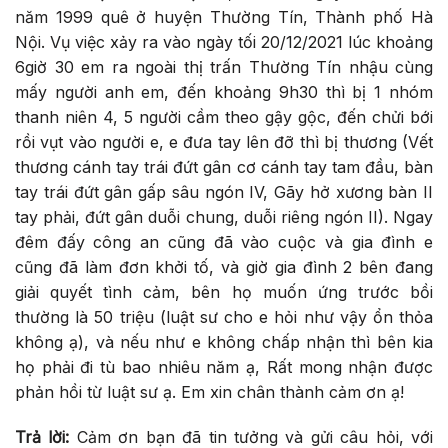
năm 1999 quê ở huyện Thường Tín, Thành phố Hà
Nội. Vụ việc xảy ra vào ngày tối 20/12/2021 lúc khoảng
6giờ 30 em ra ngoài thị trấn Thường Tín nhậu cùng
mấy người anh em, đến khoảng 9h30 thì bị 1 nhóm
thanh niên 4, 5 người cầm theo gậy gộc, đến chửi bới
rồi vụt vào người e, e đưa tay lên đỡ thì bị thương (Vết
thương cánh tay trái đứt gân cơ cánh tay tam đầu, bàn
tay trái đứt gân gấp sâu ngón IV, Gãy hở xương bàn II
tay phải, đứt gân duỗi chung, duỗi riêng ngón II). Ngay
đêm đấy công an cũng đã vào cuộc và gia đình e
cũng đã làm đơn khởi tố, và giờ gia đình 2 bên đang
giải quyết tình cảm, bên họ muốn ứng trước bồi
thường là 50 triệu (luật sư cho e hỏi như vậy ổn thỏa
không ạ), và nếu như e không chấp nhận thì bên kia
họ phải đi tù bao nhiêu năm ạ, Rất mong nhận được
phản hồi từ luật sư ạ. Em xin chân thành cảm ơn ạ!
Trả lời:
Cảm ơn bạn đã tin tưởng và gửi câu hỏi, với