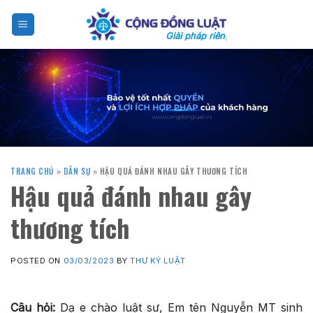
Skip
to
Giải pháp riêng cho bạn
content
TRANG CHỦ
»
DÂN SỰ
»
HẬU QUẢ ĐÁNH NHAU GÂY THƯƠNG TÍCH
Hậu quả đánh nhau gây
thương tích
POSTED ON
03/03/2023
BY
THƯ KÝ LUẬT
Câu hỏi:
Dạ e chào luật sư, Em tên Nguyễn MT sinh