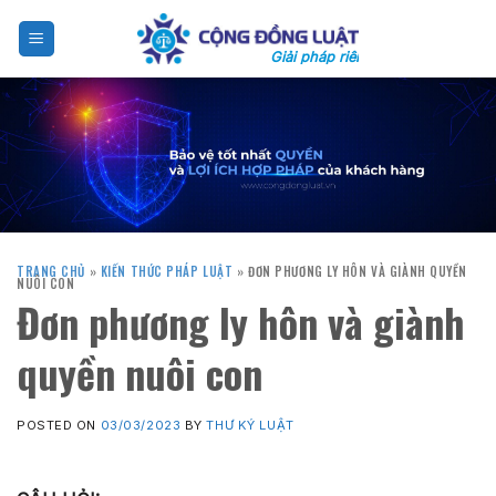
Skip
to
Giải pháp riêng cho bạn
content
TRANG CHỦ
»
KIẾN THỨC PHÁP LUẬT
»
ĐƠN PHƯƠNG LY HÔN VÀ GIÀNH QUYỀN
NUÔI CON
Đơn phương ly hôn và giành
quyền nuôi con
POSTED ON
03/03/2023
BY
THƯ KÝ LUẬT