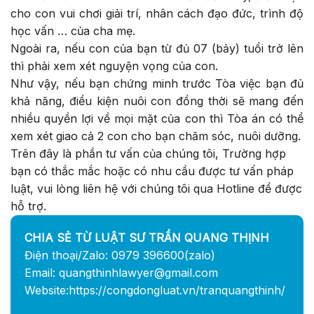
cho con vui chơi giải trí, nhân cách đạo đức, trình độ
học vấn … của cha mẹ.
Ngoài ra, nếu con của bạn từ đủ 07 (bảy) tuổi trở lên
thì phải xem xét nguyện vọng của con.
Như vậy, nếu bạn chứng minh trước Tòa việc bạn đủ
khả năng, điều kiện nuôi con đồng thời sẽ mang đến
nhiều quyền lợi về mọi mặt của con thì Tòa án có thể
xem xét giao cả 2 con cho bạn chăm sóc, nuôi dưỡng.
Trên đây là phần tư vấn của chúng tôi, Trường hợp
bạn có thắc mắc hoặc có nhu cầu được tư vấn pháp
luật, vui lòng liên hệ với chúng tôi qua Hotline để được
hỗ trợ.
CHIA SẺ TỪ LUẬT SƯ TRẦN QUANG THỊNH
Điện thoại/Zalo: 0979 396600(zalo)
Email: quangthinhlawyer@gmail.com
Website:
https://
congdongluat.vn/tranquangthinh/