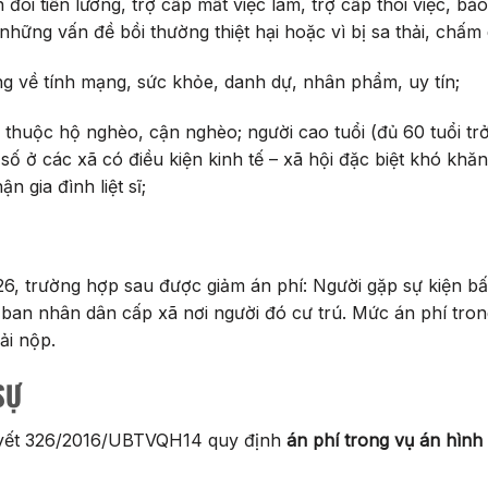
òi tiền lương, trợ cấp mất việc làm, trợ cấp thôi việc, bảo
những vấn đề bồi thường thiệt hại hoặc vì bị sa thải, chấm
g về tính mạng, sức khỏe, danh dự, nhân phẩm, uy tín;
 thuộc hộ nghèo, cận nghèo; người cao tuổi (đủ 60 tuổi trở
ố ở các xã có điều kiện kinh tế – xã hội đặc biệt khó khăn
 gia đình liệt sĩ;
26, trường hợp sau được giảm án phí: Người gặp sự kiện b
ban nhân dân cấp xã nơi người đó cư trú. Mức án phí tro
ải nộp.
SỰ
quyết 326/2016/UBTVQH14 quy định
án phí trong vụ án hình