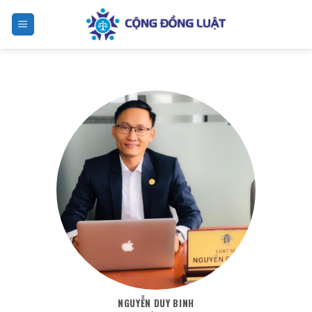
Skip
to
Giải pháp riêng 
content
NGUYỄN DUY BINH