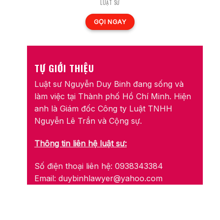
LUẬT SƯ
GỌI NGAY
TỰ GIỚI THIỆU
Luật sư Nguyễn Duy Binh đang sống và
làm việc tại Thành phố Hồ Chí Minh. Hiện
anh là Giám đốc Công ty Luật TNHH
Nguyễn Lê Trần và Cộng sự.
Thông tin liên hệ luật sư:
Số điện thoại liên hệ: 0938343384
Email:
duybinhlawyer@yahoo.com